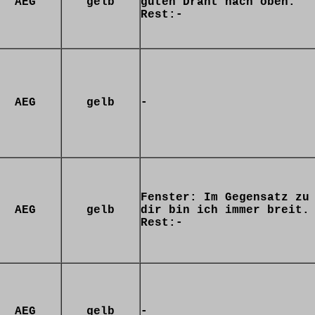
AEG
gelb
guten Draht nach oben.
Rest:-
AEG
gelb
-
Fenster: Im Gegensatz zu
AEG
gelb
dir bin ich immer breit.
Rest:-
AEG
gelb
-