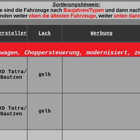
Sortierungshinweis:
te sind die Fahrzeuge nach
Baujahren/Typen
und dann nac
inden weiter
oben die ältesten Fahrzeuge
, weiter
unten dann
ersteller
Lack
Werbung
bwagen, Choppersteuerung, modernisiert, z
KD Tatra/
gelb
Bautzen
KD Tatra/
gelb
Bautzen