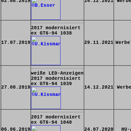
02.08.2019
14.12.2021
Werb
2017 modernisiert
ex GT6-94 1038
17.07.2019
29.11.2021
Werbe
weiße LED-Anzeigen
2017 modernisiert
ex GT6-94 1039
27.08.2019
14.12.2021
Werb
2017 modernisiert
ex GT6-94 1040
06.06.2019
24.07.2020
HU-