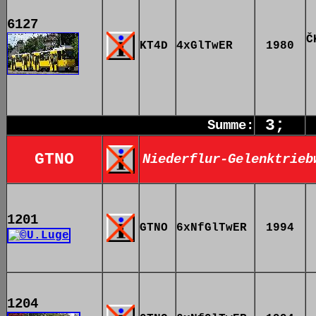
6127
Č
KT4D
4xGlTwER
1980
3;
Summe:
GTNO
Niederflur-Gelenktrieb
1201
GTNO
6xNfGlTwER
1994
1204