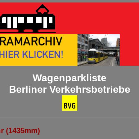
Wagenparkliste
Berliner Verkehrsbetriebe
hr (1435mm)