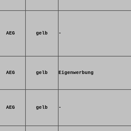
AEG
gelb
-
AEG
gelb
Eigenwerbung
AEG
gelb
-