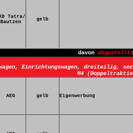
KD Tatra/
gelb
Bautzen
davon
abgestellt
wagen, Einrichtungswagen, dreiteilig, sec
M4 (Doppeltraktio
AEG
gelb
Eigenwerbung