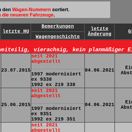
h den
Wagen-Nummern
sortiert.
 die neueren Fahrzeuge
.
Bemerkungen
letzte
letzte HU
G
Änderung
Wagengeschichte
weiteilig, vierachsig, kein planmäßiger E
seit 2021
abgestellt
Ei
23.07.2015
04.06.2021
Abs
1997 modernisiert
ex 9338
1992 ex 219 338
seit 2021
abgestellt
Ei
25.06.2015
04.06.2021
Abs
1997 modernisiert
ex 9351
1992 ex 219 351
seit 2021
abgestellt