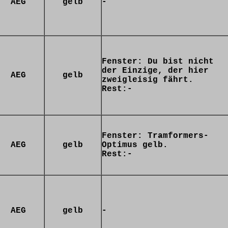
AEG
gelb
-
Fenster: Du bist nicht
der Einzige, der hier
AEG
gelb
zweigleisig fährt.
Rest:-
Fenster: Tramformers-
AEG
gelb
Optimus gelb.
Rest:-
AEG
gelb
-