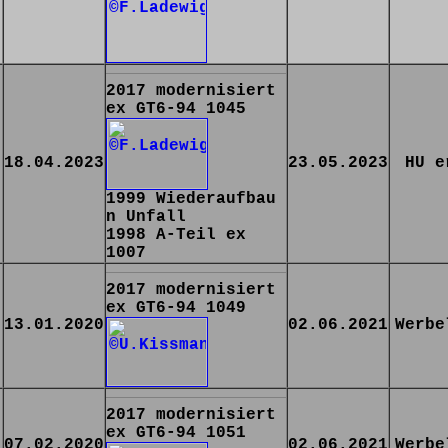
2017 modernisiert
ex GT6-94 1045
18.04.2023
23.05.2023
HU e
1999 Wiederaufbau
n Unfall
1998 A-Teil ex
1007
2017 modernisiert
ex GT6-94 1049
13.01.2020
02.06.2021
Werbe
2017 modernisiert
ex GT6-94 1051
07.02.2020
02.06.2021
Werbe