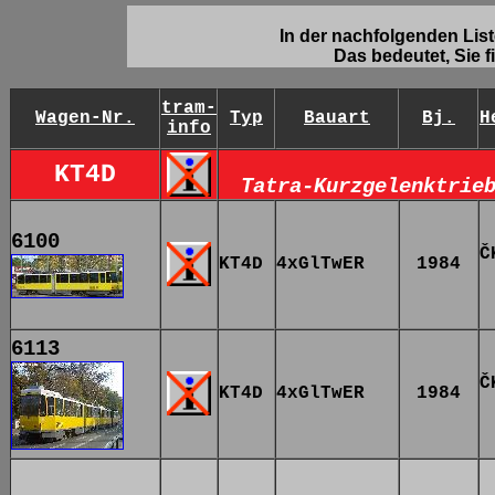
In der nachfolgenden Lis
Das bedeutet, Sie f
tram-
Wagen-Nr.
Typ
Bauart
Bj.
H
info
KT4D
Tatra-Kurzgelenktrie
6100
Č
KT4D
4xGlTwER
1984
6113
Č
KT4D
4xGlTwER
1984