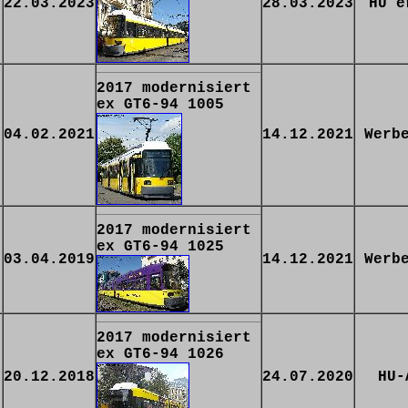
22.03.2023
28.03.2023
HU e
2017 modernisiert
ex GT6-94 1005
04.02.2021
14.12.2021
Werb
2017 modernisiert
ex GT6-94 1025
03.04.2019
14.12.2021
Werb
2017 modernisiert
ex GT6-94 1026
20.12.2018
24.07.2020
HU-