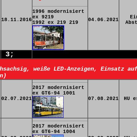
1996 modernisiert
ex 9219
Ei
18.11.2016
04.06.2021
1992 ex 219 219
Abs
3;
:
hsachsig, weiße LED-Anzeigen, Einsatz au
n)
2017 modernisiert
ex GT6-94 1001
02.07.2021
07.08.2021
HU e
2017 modernisiert
ex GT6-94 1004