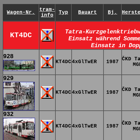
tram-
Wagen-Nr.
Typ
Bauart
Bj.
Herst
info
Tatra-Kurzgelenktrieb
KT4DC
Einsatz während Somm
Einsatz in Dop
928
ČKD T
KT4DC
4xGlTwER
1987
MG
929
ČKD T
KT4DC
4xGlTwER
1987
MG
932
ČKD T
KT4DC
4xGlTwER
1987
MG