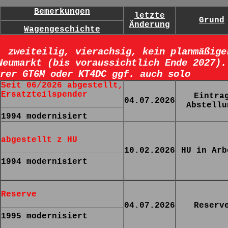
Bemerkungen
letzte
Grund
Änderung
Wagengeschichte
, zweiteilig, vierachsig, kein planmäßige
Neumarkt (bis voraussichtlich Ende 2027).
rer GT6M oder KT4DC ggf. auch solo
Seit 06/2026 abgestellt,
Ersatzteilspender
Eintra
04.07.2026
Abstellu
1994 modernisiert
abgestellt z HU
10.02.2026
HU in Arb
1994 modernisiert
Reserve
04.07.2026
Reserv
1995 modernisiert