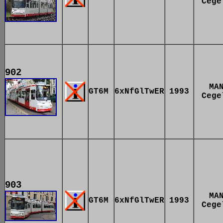
Cege
902
MA
GT6M
6xNfGlTwER
1993
Cege
903
MA
GT6M
6xNfGlTwER
1993
Cege