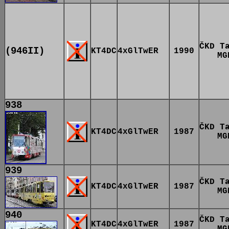
ČKD T
(946II)
KT4DC
4xGlTwER
1990
MG
938
ČKD T
KT4DC
4xGlTwER
1987
MG
939
ČKD T
KT4DC
4xGlTwER
1987
MG
940
ČKD T
KT4DC
4xGlTwER
1987
MG