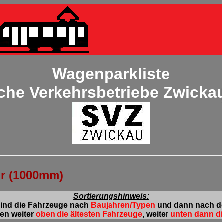
Wagenparkliste
sche Verkehrsbetriebe Zwick
hr (1000mm)
Sortierungshinweis:
sind die Fahrzeuge nach
Baujahren/Typen
und dann nach 
den weiter
oben die ältesten Fahrzeuge
, weiter
unten dann d