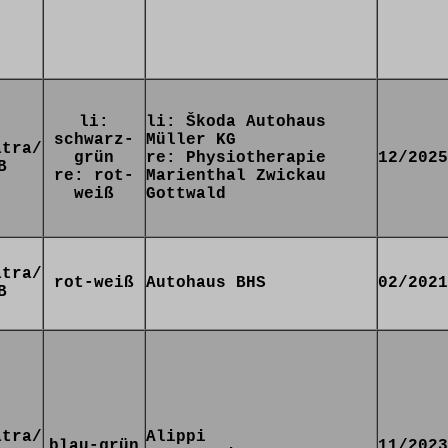
li:
li: Škoda Autohaus
schwarz-
Müller KG
atra/
grün
re: Physiotherapie
12/2025
B
re: rot-
Marienthal Zwickau
weiß
Gottwald
atra/
rot-weiß
Autohaus BHS
02/2021
B
atra/
Alippi
blau-grün
11/2023