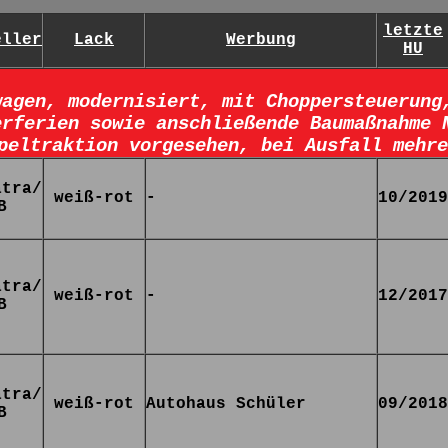
letzte
eller
Lack
Werbung
HU
wagen, modernisiert, mit Choppersteuerung
erferien sowie anschließende Baumaßnahme 
peltraktion vorgesehen, bei Ausfall mehre
atra/
weiß-rot
-
10/2019
B
atra/
weiß-rot
-
12/2017
B
atra/
weiß-rot
Autohaus Schüler
09/2018
B