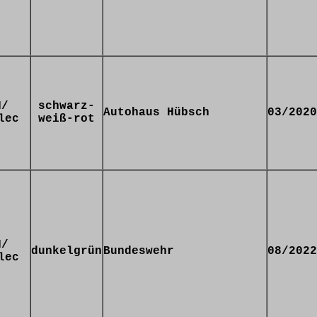
N/
schwarz-
Autohaus Hübsch
03/2020
lec
weiß-rot
N/
dunkelgrün
Bundeswehr
08/2022
lec