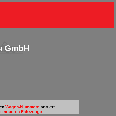
au GmbH
den
Wagen-Nummern
sortiert.
ie neueren Fahrzeuge
.