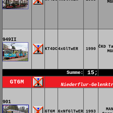
MG
949II
ČKD T
KT4DC
4xGlTwER
1990
MG
15;
Summe:
GT6M
Niederflur-Gelenkt
901
MA
GT6M
6xNfGlTwER
1993