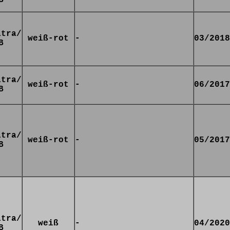
atra/
weiß-rot
-
03/2018
B
atra/
weiß-rot
-
06/2017
B
atra/
weiß-rot
-
05/2017
B
atra/
weiß
-
04/2020
B