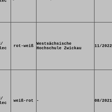
lec
N/
Westsächsische
rot-weiß
11/2022
lec
Hochschule Zwickau
N/
weiß-rot
-
08/2021
lec