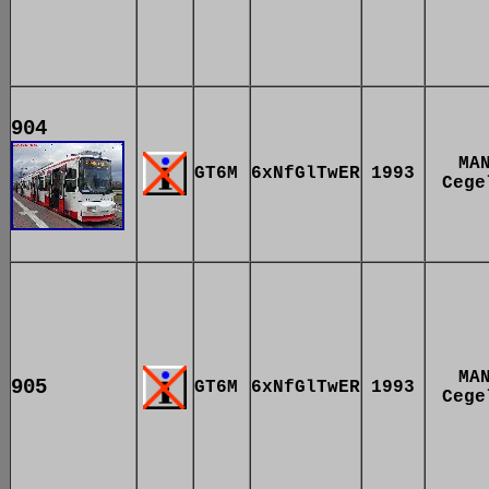
904
MA
GT6M
6xNfGlTwER
1993
Cege
MA
905
GT6M
6xNfGlTwER
1993
Cege