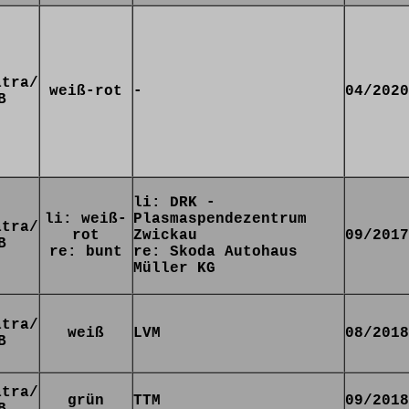
atra/
weiß-rot
-
04/2020
B
li: DRK -
li: weiß-
Plasmaspendezentrum
atra/
rot
Zwickau
09/2017
B
re: bunt
re: Skoda Autohaus
Müller KG
atra/
weiß
LVM
08/2018
B
atra/
grün
TTM
09/2018
B