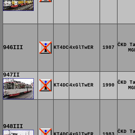
ČKD T
946III
KT4DC
4xGlTwER
1987
MG
947II
ČKD T
KT4DC
4xGlTwER
1990
MG
948III
ČKD T
KT4DC
4xGlTwER
1983