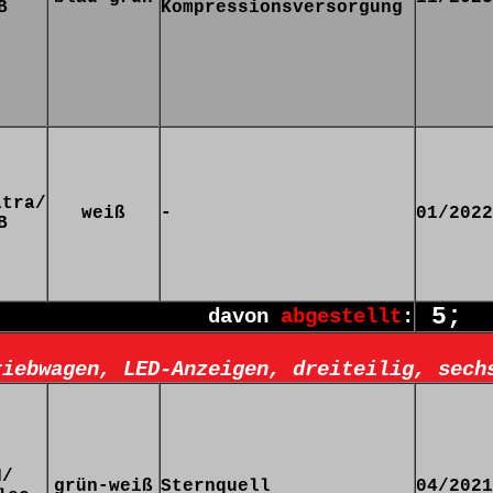
B
Kompressionsversorgung
atra/
weiß
-
01/2022
B
5;
davon
abgestellt
:
riebwagen, LED-Anzeigen, dreiteilig, sech
N/
grün-weiß
Sternquell
04/2021