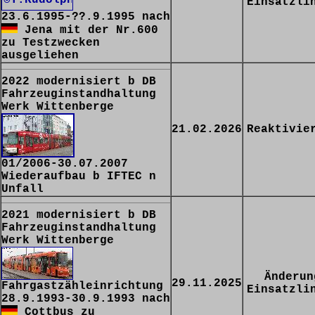
Einsatzli
23.6.1995-??.9.1995 nach
Jena mit der Nr.600
zu Testzwecken
ausgeliehen
2022 modernisiert b DB
Fahrzeuginstandhaltung
Werk Wittenberge
21.02.2026
Reaktivie
01/2006-30.07.2007
Wiederaufbau b IFTEC n
Unfall
2021 modernisiert b DB
Fahrzeuginstandhaltung
Werk Wittenberge
Änderun
29.11.2025
Fahrgastzähleinrichtung
Einsatzli
28.9.1993-30.9.1993 nach
Cottbus zu