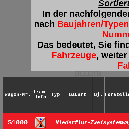
Sortie
In der nachfolgende
nach
Baujahren/Type
Numm
Das bedeutet, Sie fin
Fahrzeuge
, weite
Fa
tram-
Wagen-Nr.
Typ
Bauart
Bj.
Herstell
info
S1000
Niederflur-Zweisystemwa