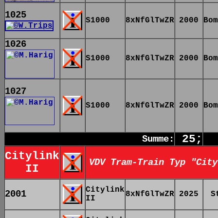
1025
S1000
8xNfGlTwZR
2000
Bom
1026
S1000
8xNfGlTwZR
2000
Bom
1027
S1000
8xNfGlTwZR
2000
Bom
25;
Summe:
Citylink
VDV Tram-Train Typ "City
II
Citylink
2001
8xNfGlTwZR
2025
S
II