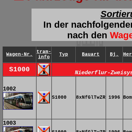
Sortie
In der nachfolgende
nach
den
Wag
tram-
Wagen-Nr.
Typ
Bauart
Bj.
Her
info
S1000
Niederflur-Zweisy
1002
S1000
8xNfGlTwZR
1996
Bom
1003