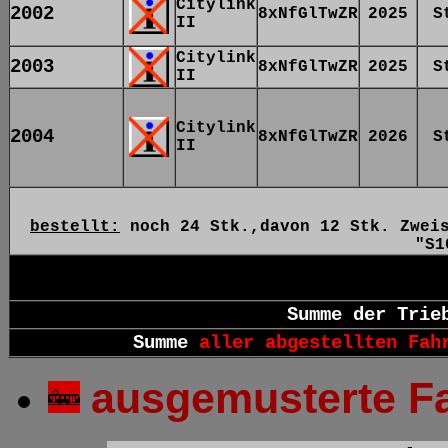
Citylink
2002
8xNfGlTwZR
2025
S
II
Citylink
2003
8xNfGlTwZR
2025
S
II
Citylink
2004
8xNfGlTwZR
2026
S
II
bestellt:
noch 24 Stk.,davon 12 Stk. Zwei
"S
Summe der Trie
Summe
aller abgestellten Fah
ausgemusterte F