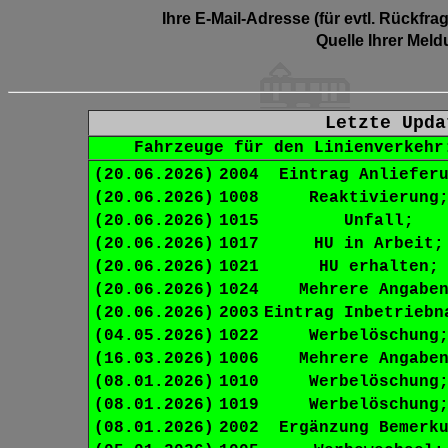
Ihre E-Mail-Adresse (für evtl. Rückfra
Quelle Ihrer Meld
Letzte Upda
Fahrzeuge für den Linienverkehr
(20.06.2026)
2004
Eintrag Anliefer
(20.06.2026)
1008
Reaktivierung
(20.06.2026)
1015
Unfall;
(20.06.2026)
1017
HU in Arbeit;
(20.06.2026)
1021
HU erhalten;
(20.06.2026)
1024
Mehrere Angabe
(20.06.2026)
2003
Eintrag Inbetriebn
(04.05.2026)
1022
Werbelöschung
(16.03.2026)
1006
Mehrere Angabe
(08.01.2026)
1010
Werbelöschung
(08.01.2026)
1019
Werbelöschung
(08.01.2026)
2002
Ergänzung Bemerk