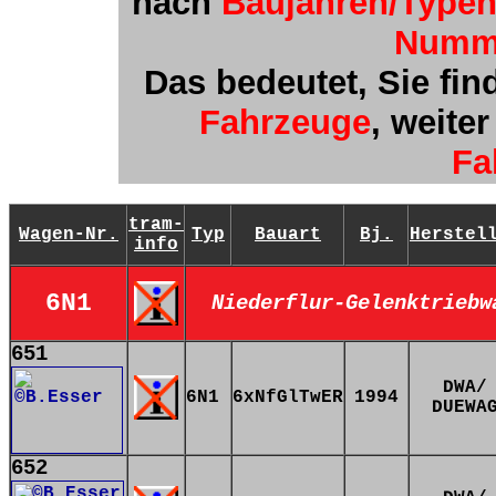
nach
Baujahren/Type
Numm
Das bedeutet, Sie fin
Fahrzeuge
, weite
Fa
tram-
Wagen-Nr.
Typ
Bauart
Bj.
Herstel
info
6N1
Niederflur-Gelenktriebw
651
DWA/
6N1
6xNfGlTwER
1994
DUEWA
652