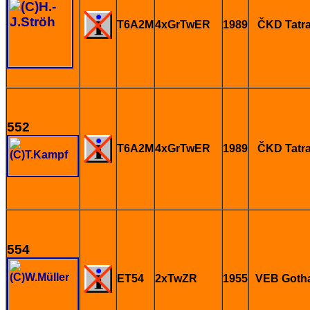
T6A2M
4xGrTwER
1989
ČKD Tatr
552
T6A2M
4xGrTwER
1989
ČKD Tatr
554
ET54
2xTwZR
1955
VEB Goth