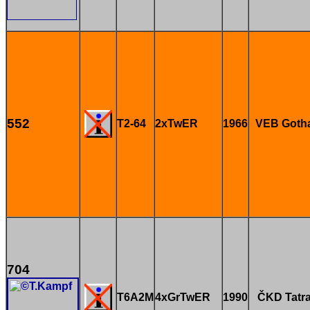
552
T2-64
2xTwER
1966
VEB Goth
704
T6A2M
4xGrTwER
1990
ČKD Tatr