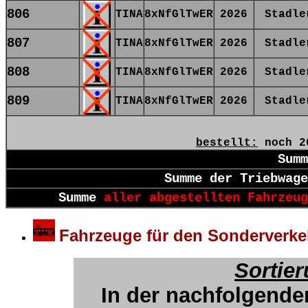
806
TINA
8xNfGlTwER
2026
Stadle
807
TINA
8xNfGlTwER
2026
Stadle
808
TINA
8xNfGlTwER
2026
Stadle
809
TINA
8xNfGlTwER
2026
Stadle
bestellt:
noch 2
Summ
Summe der Triebwage
Summe
aller abgestellten Fahrzeug
Fahrzeuge für den Sonderverke
Sortie
In der nachfolgende