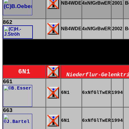
NB4WDE
4xNfGrBwER
2001
B
862
NB4WDE
4xNfGrBwER
2002
B
6N1
Niederflur-Gelenktr
661
6N1
6xNfGlTwER
1994
663
6N1
6xNfGlTwER
1994