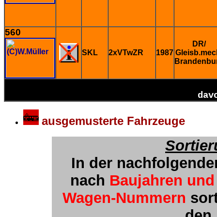
560
DR/
SKL
2xVTwZR
1987
Gleisb.mec
Brandenbu
dav
ausgemusterte Fahrzeuge
Sortie
In der nachfolgende
nach
Baujahren und
Wagen-Nummern
sort
den