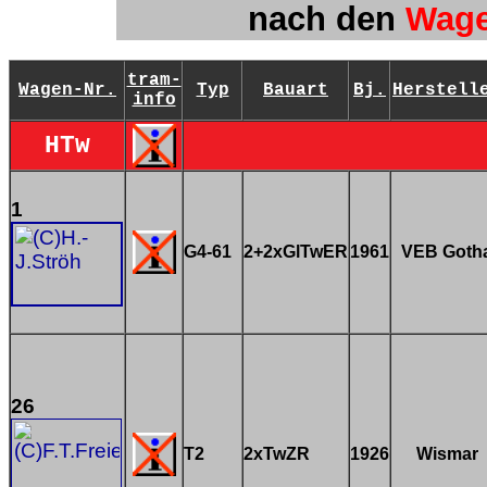
nach
den
Wag
tram-
Wagen-Nr.
Typ
Bauart
Bj.
Herstell
info
HTw
1
G4-61
2+2xGlTwER
1961
VEB Goth
26
T2
2xTwZR
1926
Wismar