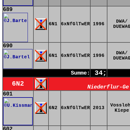
689
DWA/
6N1
6xNfGlTwER
1996
DUEWA
690
DWA/
6N1
6xNfGlTwER
1996
DUEWA
34;
Summe:
6N2
Niederflur-Ge
601
Vosslo
6N2
6xNfGlTwER
2013
Kiepe
602