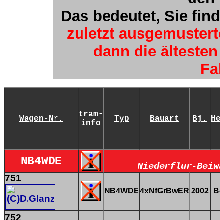
Das bedeutet, Sie fin
zuletzt ausgemuster
dann die älteste
Fa
tram-
Wagen-Nr.
Typ
Bauart
Bj.
H
info
NB4WDE
Niederflur-Beiw
751
NB4WDE
4xNfGrBwER
2002
B
752