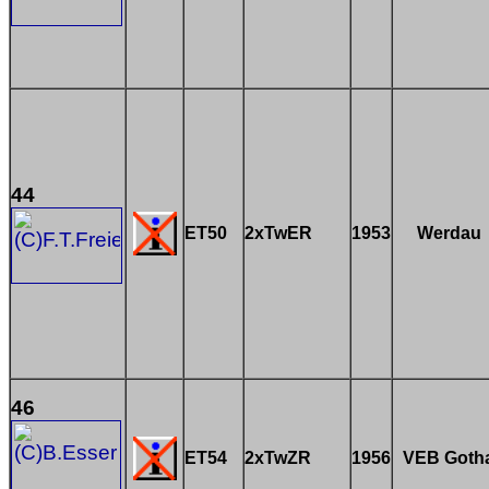
44
ET50
2xTwER
1953
Werdau
46
ET54
2xTwZR
1956
VEB Goth