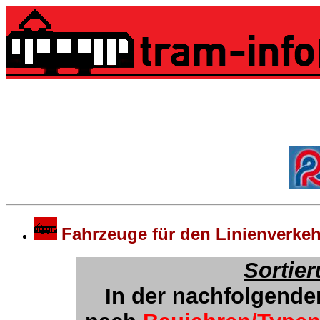
Wage
Rostocker
Fahrzeuge für den Linienverke
Sortie
In der nachfolgende