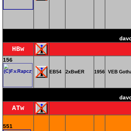
dav
HBw
156
EB54
2xBwER
1956
VEB Goth
dav
ATw
551