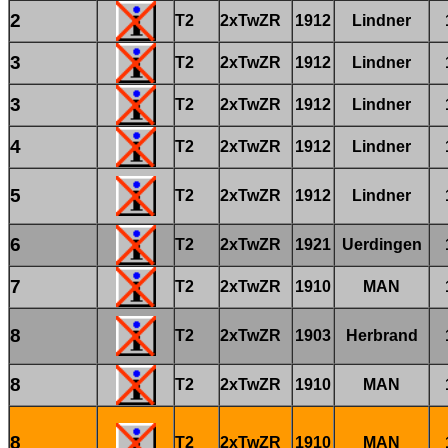
2
T2
2xTwZR
1912
Lindner
3
T2
2xTwZR
1912
Lindner
3
T2
2xTwZR
1912
Lindner
4
T2
2xTwZR
1912
Lindner
5
T2
2xTwZR
1912
Lindner
6
T2
2xTwZR
1921
Uerdingen
7
T2
2xTwZR
1910
MAN
8
T2
2xTwZR
1903
Herbrand
8
T2
2xTwZR
1910
MAN
8
T2
2xTwZR
1910
MAN