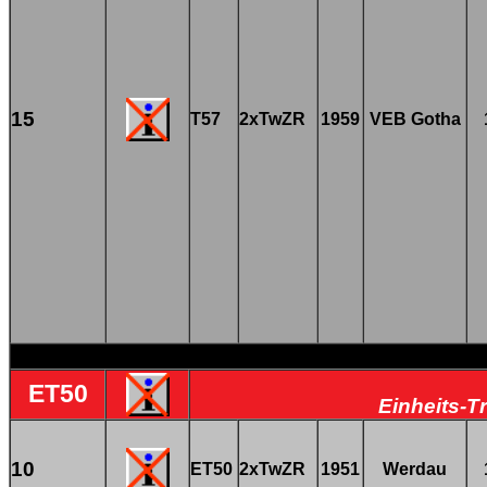
15
T57
2xTwZR
1959
VEB Gotha
ET50
Einheits-T
10
ET50
2xTwZR
1951
Werdau