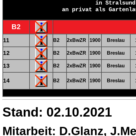
in Stralsun
an privat als Gartenla
B2
11
B2
2xBwZR
1900
Breslau
12
B2
2xBwZR
1900
Breslau
13
B2
2xBwZR
1900
Breslau
14
B2
2xBwZR
1900
Breslau
Stand: 02.10.2021
Mitarbeit: D.Glanz, J.