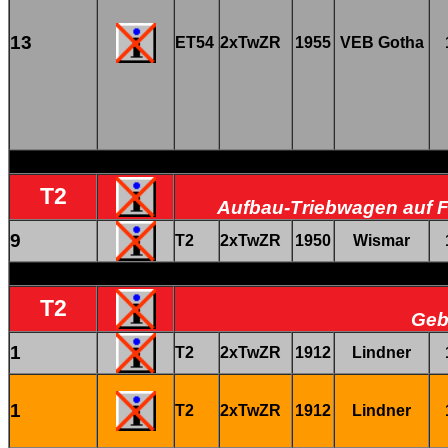
13
ET54
2xTwZR
1955
VEB Gotha
T2
Aufbau-Triebwagen auf Fa
9
T2
2xTwZR
1950
Wismar
T2
Geb
1
T2
2xTwZR
1912
Lindner
1
T2
2xTwZR
1912
Lindner