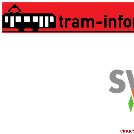
Wage
SWS Nahve
- früher VEB Kraftverk
einges