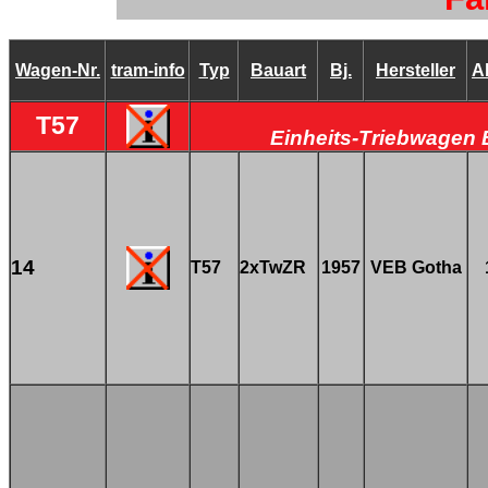
Wagen-Nr.
tram-info
Typ
Bauart
Bj.
Hersteller
A
T57
Einheits-Triebwagen 
14
T57
2xTwZR
1957
VEB Gotha