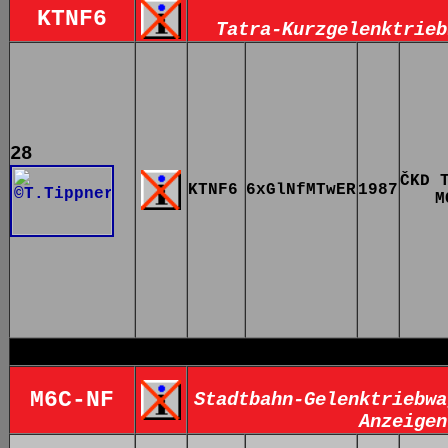
KTNF6
Tatra-Kurzgelenktrieb
28
ČKD 
KTNF6
6xGlNfMTwER
1987
M
M6C-NF
Stadtbahn-Gelenktriebwa
Anzeigen