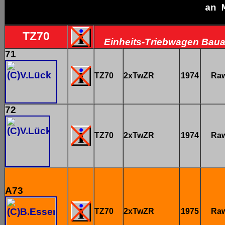
an 
TZ70
Einheits-Triebwagen Baua
71
TZ70
2xTwZR
1974
Ra
72
TZ70
2xTwZR
1974
Ra
A73
TZ70
2xTwZR
1975
Ra