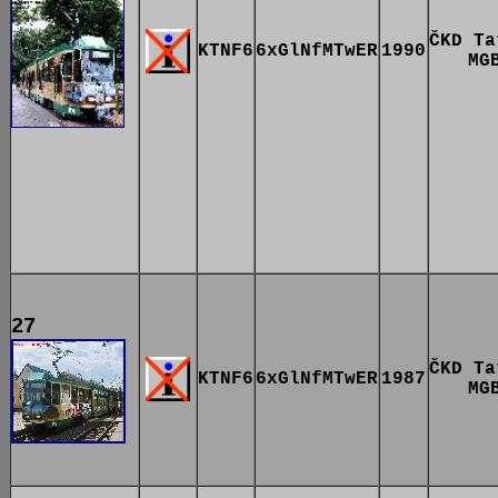
ČKD Ta
KTNF6
6xGlNfMTwER
1990
MG
27
ČKD Ta
KTNF6
6xGlNfMTwER
1987
MG