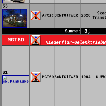
53
Ško
Artic
8xNfGlTwER
2020
Trans
3;
Summe:
MGT6D
Niederflur-Gelenktriebw
61
MGT6D
6xNfGlTwZR
1994
DUEW