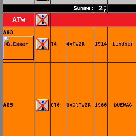
2;
Summe:
ATw
A93
T4
4xTwZR
1914
Lindner
A95
GT6
6xGlTwZR
1966
DUEWAG