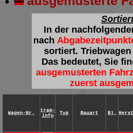
ausgemusterte F
Sortie
In der nachfolgende
nach
Abgabezeitpunkt
sortiert. Triebwage
Das bedeutet, Sie fi
ausgemusterten Fahr
zuerst ausgem
tram-
Wagen-Nr.
Typ
Bauart
Bj.
Hers
info