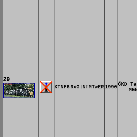
29
ČKD Ta
KTNF6
6xGlNfMTwER
1990
MG