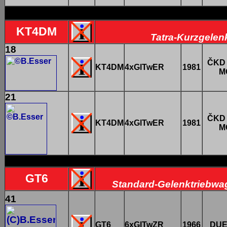
KT4DM
Tatra-Kurzgelenk
18
ČKD 
KT4DM
4xGlTwER
1981
M
21
ČKD 
KT4DM
4xGlTwER
1981
M
GT6
Standard-Gelenktriebwag
41
GT6
6xGlTwZR
1966
DU