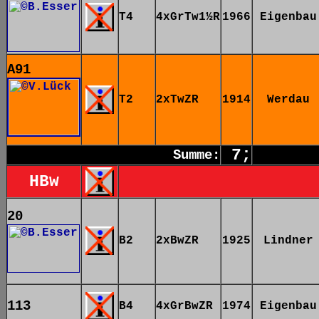
T4
4xGrTw1½R
1966
Eigenbau
A91
T2
2xTwZR
1914
Werdau
7
;
Summe:
HBw
20
B2
2xBwZR
1925
Lindner
113
B4
4xGrBwZR
1974
Eigenbau