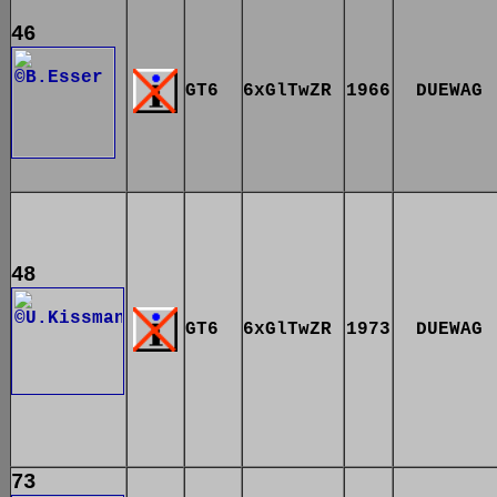
46
GT6
6xGlTwZR
1966
DUEWAG
48
GT6
6xGlTwZR
1973
DUEWAG
73