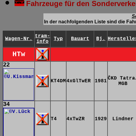
Fahrzeuge für den Sonderverke
S
In der nachfolgenden Liste sind die Fa
tram-
Wagen-Nr.
Typ
Bauart
Bj.
Herstelle
info
HTw
22
ČKD Tatra
KT4DM
4xGlTwER
1981
MGB
34
T4
4xTwZR
1929
Lindner