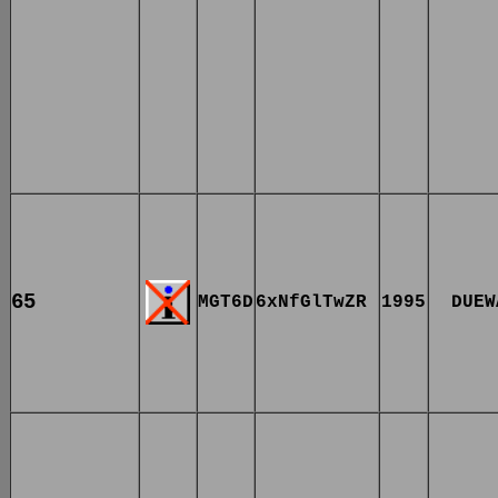
65
MGT6D
6xNfGlTwZR
1995
DUEW