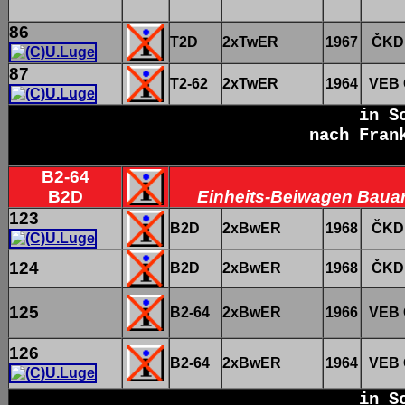
86
T2D
2xTwER
1967
ČKD 
87
T2-62
2xTwER
1964
VEB 
in S
nach Fran
B2-64
B2D
Einheits-Beiwagen Bauar
123
B2D
2xBwER
1968
ČKD 
124
B2D
2xBwER
1968
ČKD 
125
B2-64
2xBwER
1966
VEB 
126
B2-64
2xBwER
1964
VEB 
in S