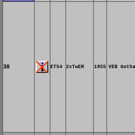
38
ET54
2xTwER
1955
VEB Goth