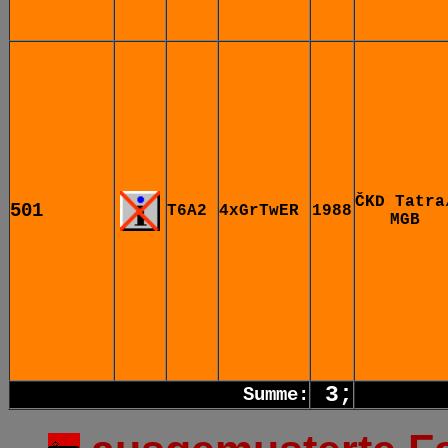
ČKD Tatra
501
T6A2
4xGrTwER
1988
MGB
3
;
Summe: