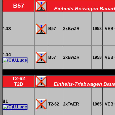
B57
Einheits-Beiwagen Bauart
143
B57
2xBwZR
1958
VEB 
144
B57
2xBwZR
1958
VEB 
T2-62
T2D
Einheits-Triebwagen Baua
81
T2-62
2xTwER
1965
VEB 