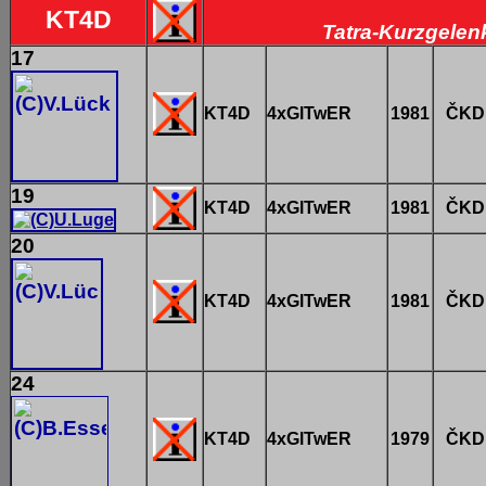
KT4D
Tatra-Kurzgelenk
17
KT4D
4xGlTwER
1981
ČKD 
19
KT4D
4xGlTwER
1981
ČKD 
20
KT4D
4xGlTwER
1981
ČKD 
24
KT4D
4xGlTwER
1979
ČKD 