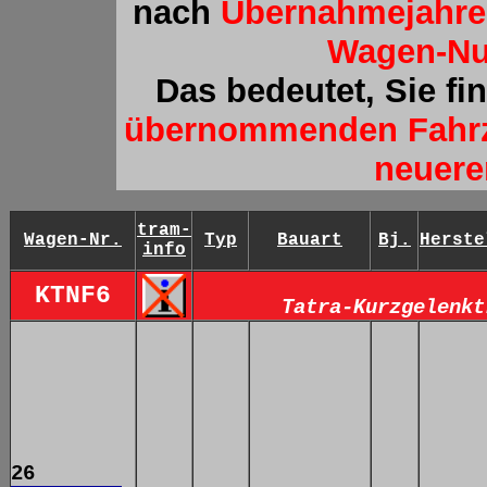
nach
Übernahmejahre
Wagen-N
Das bedeutet, Sie fi
übernommenden Fahr
neuere
tram-
Wagen-Nr.
Typ
Bauart
Bj.
Herste
info
KTNF6
Tatra-Kurzgelenkt
26