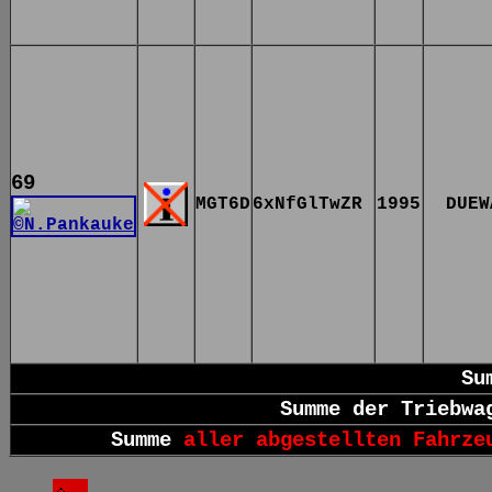
69
MGT6D
6xNfGlTwZR
1995
DUEW
Su
Summe der Triebwa
Summe
aller abgestellten Fahrze