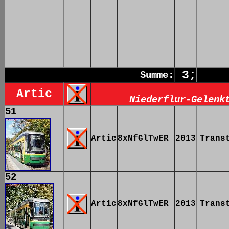
3;
Summe:
Artic
Niederflur-Gelenk
51
Artic
8xNfGlTwER
2013
Trans
52
Artic
8xNfGlTwER
2013
Trans