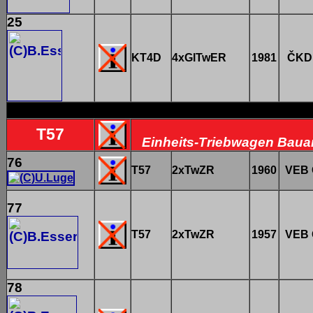
25
KT4D
4xGlTwER
1981
ČKD 
T57
Einheits-Triebwagen Baua
76
T57
2xTwZR
1960
VEB 
77
T57
2xTwZR
1957
VEB 
78