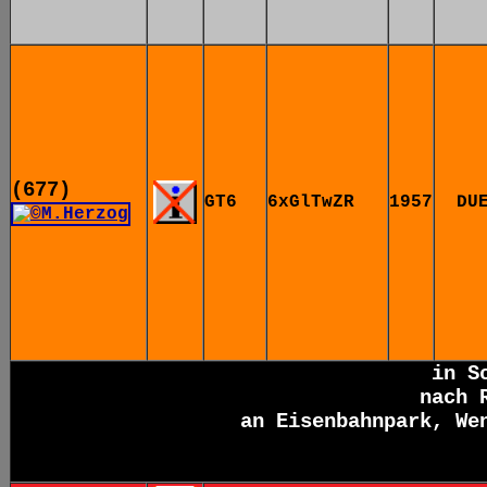
(677)
GT6
6xGlTwZR
1957
DU
in S
nach 
an
Eisenbahnpark, We