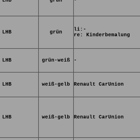
LHB
grün
-
li:-
LHB
grün
re: Kinderbemalung
LHB
grün-weiß
-
LHB
weiß-gelb
Renault CarUnion
LHB
weiß-gelb
Renault CarUnion