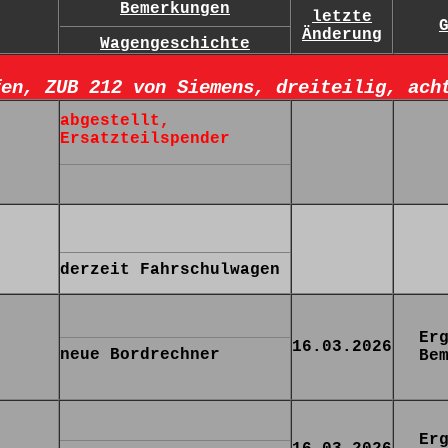
Bemerkungen
letzte
Änderung
Wagengeschichte
fen, ZUB 212 von Siemens, dreiteilig, ach
abgestellt,
Ersatzteilspender
derzeit Fahrschulwagen
Er
16.03.2026
neue Bordrechner
Be
Er