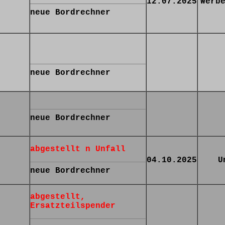
12.07.2025
Werb
neue Bordrechner
neue Bordrechner
neue Bordrechner
abgestellt n Unfall
04.10.2025
U
neue Bordrechner
abgestellt,
Ersatzteilspender