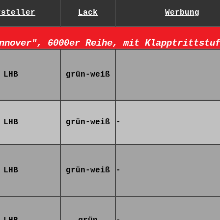
rsteller
Lack
Werbung
nnover", 6000er Reihe, mit Klapptrittstu
LHB
grün-weiß
LHB
grün-weiß
-
LHB
grün-weiß
-