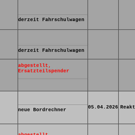
derzeit Fahrschulwagen
derzeit Fahrschulwagen
abgestellt,
Ersatzteilspender
05.04.2026
Reak
neue Bordrechner
abgestellt