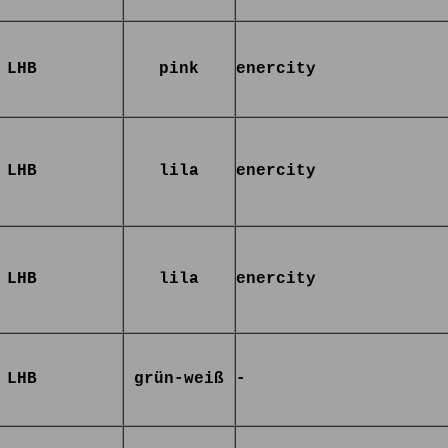
LHB
pink
enercity
LHB
lila
enercity
LHB
lila
enercity
LHB
grün-weiß
-