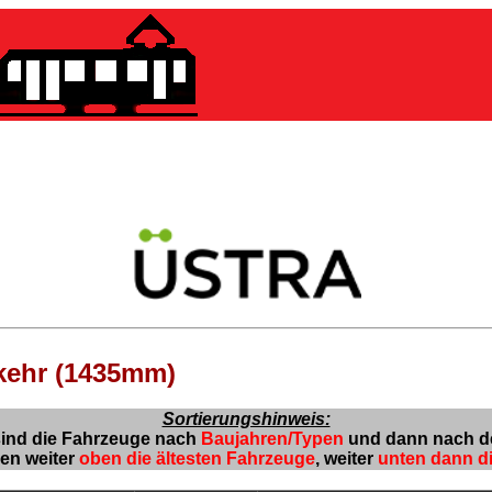
Wagenparkliste
 Hannoversche Verkehrsbetri
rkehr (1435mm)
Sortierungshinweis:
sind die Fahrzeuge nach
Baujahren/Typen
und dann nach 
den weiter
oben die ältesten Fahrzeuge
, weiter
unten dann d