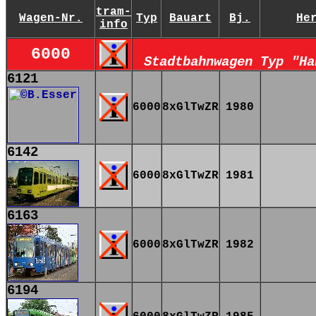
tram-
Wagen-Nr.
Typ
Bauart
Bj.
He
info
6000
Stadtbahnwagen Typ "Ha
6121
6000
8xGlTwZR
1980
6142
6000
8xGlTwZR
1981
6163
6000
8xGlTwZR
1982
6194