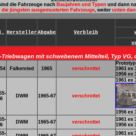
 sind die Fahrzeuge nach
Baujahren und Typen
und dann n
 die jüngsten ausgemusterten Fahrzeuge
, weiter
unten dan
j.
Hersteller
Abgabe
Verbleib
v
Triebwagen mit schwebenem Mittelteil, Typ VG, dr
Prototyp
54
Falkenried
1965
verschrottet
1961 ex 
1956 ex
1961 ex 
55-
DWM
1965-67
verschrottet
6
1956 ex 
55-
1961 ex 
DWM
1965-67
verschrottet
6
1956 ex 
55-
1961 ex 
DWM
1965-67
verschrottet