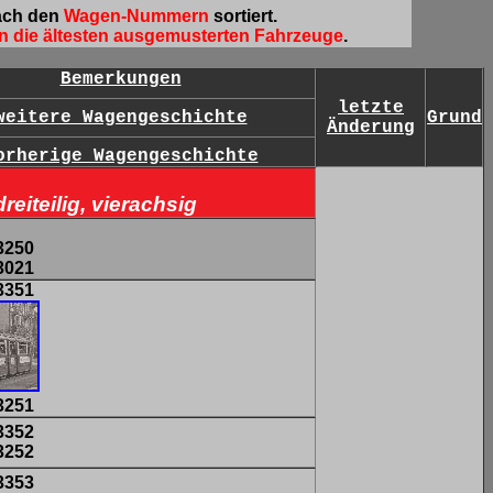
ach den
Wagen-Nummern
sortiert.
n die ältesten ausgemusterten Fahrzeuge
.
Bemerkungen
letzte
weitere Wagengeschichte
Grund
Änderung
orherige Wagengeschichte
eiteilig, vierachsig
3250
3021
3351
3251
3352
3252
3353