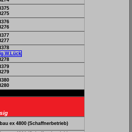
3375
3275
3376
3276
3377
3277
3378
3278
3379
3279
3380
3280
sig
au ex 4800 (Schaffnerbetrieb)