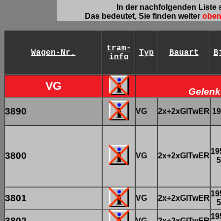
In der nachfolgenden Liste
Das bedeutet, Sie finden weiter
oben
tram-
Wagen-Nr.
Typ
Bauart
B
info
VG
Gelenk-
3890
VG
2x+2xGlTwER
19
19
3800
VG
2x+2xGlTwER
5
19
3801
VG
2x+2xGlTwER
5
19
3802
VG
2x+2xGlTwER