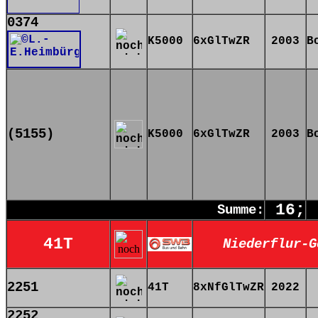
0374
K5000
6xGlTwZR
2003
B
(5155)
K5000
6xGlTwZR
2003
B
16;
Summe:
41T
Niederflur-G
2251
41T
8xNfGlTwZR
2022
2252