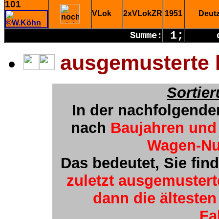
101
VLok
2xVLokZR
1951
Deut
1;
Summe:
ausgemusterte 
Sortie
In der nachfolgende
nach
Baujahren und
Wagen-N
Das bedeutet, Sie fin
zuletzt ausgemuster
dann die älteste
Fa