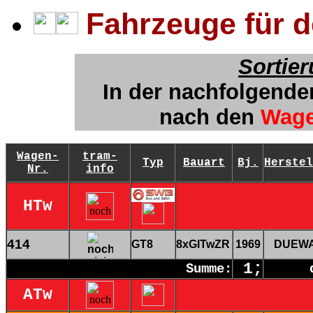
Fahrzeuge für 
Sortie
In der nachfolgende
nach
den
Wag
Wagen-
tram-
Typ
Bauart
Bj.
Herstel
Nr.
info
HTw
414
GT8
8xGlTwZR
1969
DUEW
1;
Summe:
ATw