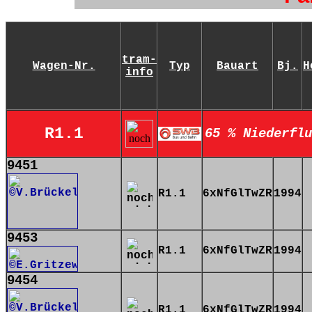
tram-
Wagen-Nr.
Typ
Bauart
Bj.
H
info
R1.1
65 % Niederflu
9451
R1.1
6xNfGlTwZR
1994
9453
R1.1
6xNfGlTwZR
1994
9454
R1.1
6xNfGlTwZR
1994