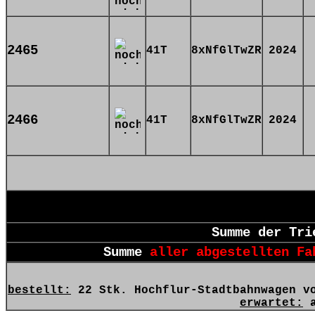
2465
41T
8xNfGlTwZR
2024
2466
41T
8xNfGlTwZR
2024
Summe der Tri
Summe
aller abgestellten Fa
bestellt:
22 Stk. Hochflur-Stadtbahnwagen vo
erwartet:
a