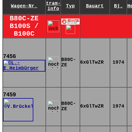
tram-
Wagen-Nr.
Typ
Bauart
Bj.
H
info
B80C-ZE
B100S /
B100C
7456
B80C-
6xGlTwZR
1974
ZE
7459
B80C-
6xGlTwZR
1974
ZE